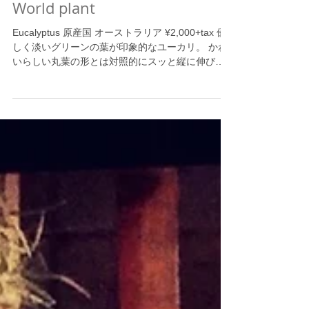
World plant
Eucalyptus 原産国 オーストラリア ¥2,000+tax 優
しく淡いグリーンの葉が印象的なユーカリ。 かわ
いらしい丸葉の形とは対照的にスッと縦に伸びた
かっこいい姿。 世界中のガーデナーに愛される素
焼きのポットが、 更に惹きたてています。
Adenium 原産国...