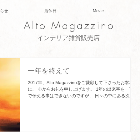
らせ
店休日
Movie
Alto Magazzino
​インテリア雑貨販売店
一年を終えて
2017年、Alto Magazzinoをご愛顧して下さったお客様
に、 心からお礼を申し上げます。 1年の出来事を一言
で伝える事はできないのですが、 日々の中にある次に
向けての、 新たな出発となる事ができる年となりまし
た。 お客様がAlto...