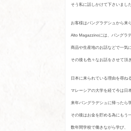
そう私に話しかけて下さいまし
お客様はバングラデシュから来
Alto Magazzinoには、バ
商品や生産地のお話などで一気
その後も色々なお話をさせて頂
日本に来られている理由を尋ね
マレーシアの大学を経て今は日
来年バングラデシュに帰ったら
その後はお金を貯める為にもう
数年間学校で働きながら学び、