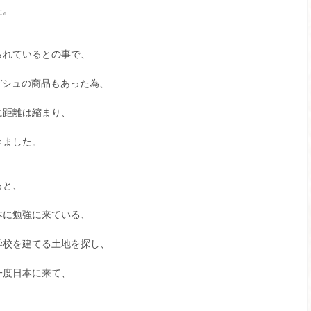
た。
られているとの事で、
ングラデシュの商品もあった為、
に距離は縮まり、
きました。
ると、
本に勉強に来ている、
学校を建てる土地を探し、
一度日本に来て、