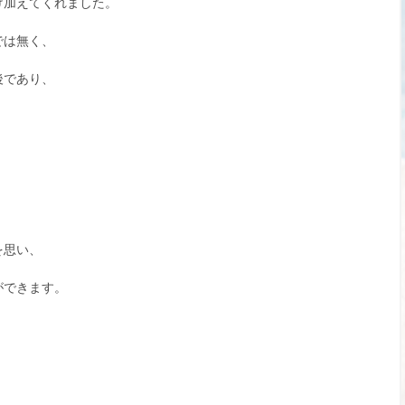
け加えてくれました。
では無く、
後であり、
、
を思い、
ができます。