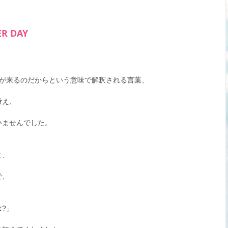
R DAY
日が来るのだからという意味で解釈される言葉、
考え、
いませんでした。
と、
で、
?」