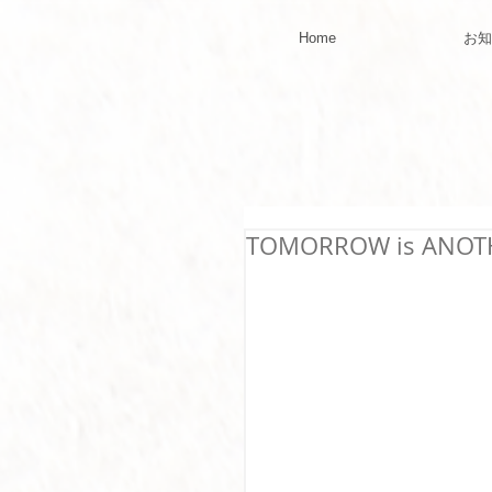
Home
お知
TOMORROW is ANOT